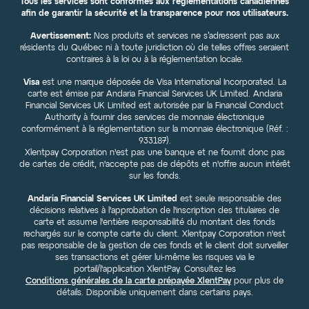
Tous les services sont conformes aux réglementations canadiennes
afin de garantir la sécurité et la transparence pour nos utilisateurs.
Avertissement:
Nos produits et services ne s’adressent pas aux
résidents du Québec ni à toute juridiction où de telles offres seraient
contraires à la loi ou à la réglementation locale.
Visa
est une marque déposée de Visa International Incorporated. La
carte est émise par Andaria Financial Services UK Limited. Andaria
Financial Services UK Limited est autorisée par la Financial Conduct
Authority à fournir des services de monnaie électronique
conformément à la réglementation sur la monnaie électronique (Réf. :
933187).
Xlentpay Corporation n'est pas une banque et ne fournit donc pas
de cartes de crédit, n'accepte pas de dépôts et n'offre aucun intérêt
sur les fonds.
Andaria Financial Services UK Limited
est seule responsable des
décisions relatives à l'approbation de l'inscription des titulaires de
carte et assume l'entière responsabilité du montant des fonds
rechargés sur le compte carte du client. Xlentpay Corporation n'est
pas responsable de la gestion de ces fonds et le client doit surveiller
ses transactions et gérer lui-même les risques via le
portail/l'application XlentPay. Consultez les
Conditions générales de la carte prépayée XlentPay
pour plus de
détails. Disponible uniquement dans certains pays.