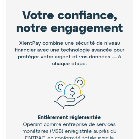
CDIC, l’institution dépositaire l’est, et
les dépôts admissibles détenus en
Votre confiance,
fiducie peuvent être protégés
conformément aux règles de la CDIC.
notre engagement
Cela assure une protection
supplémentaire pour vos fonds selon la
réglementation financière canadienne.
XlentPay combine une sécurité de niveau
Pour plus de détails sur la couverture
financier avec une technologie avancée pour
CDIC, consultez notre
protéger votre argent et vos données — à
document récapitulatif
chaque étape.
.
Entièrement réglementée
Opérant comme entreprise de services
monétaires (MSB) enregistrée auprès du
FINTRAC, en conformité totale avec la