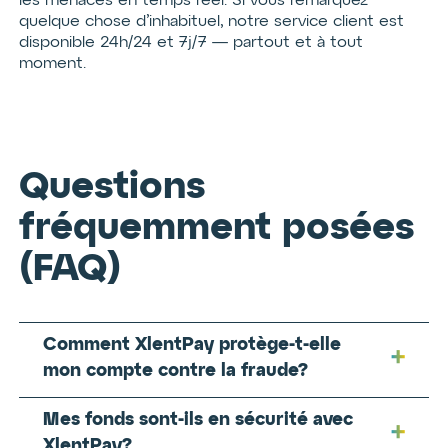
les menaces en temps réel. Si vous remarquez
quelque chose d’inhabituel, notre service client est
disponible 24h/24 et 7j/7 — partout et à tout
moment.
Questions
fréquemment posées
(FAQ)
Comment XlentPay protège-t-elle
mon compte contre la fraude?
Nous utilisons des systèmes de
Mes fonds sont-ils en sécurité avec
détection de fraude alimentés par l’IA
qui surveillent les transactions en
XlentPay?