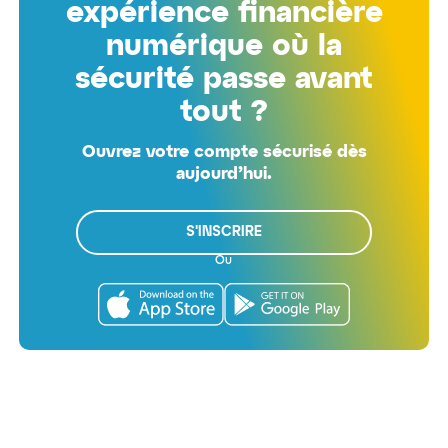
expérience financière
numérique où la
sécurité passe avant
tout ?
Ouvrez votre compte sécurisé dès
aujourd’hui.
S'INSCRIRE
Ou