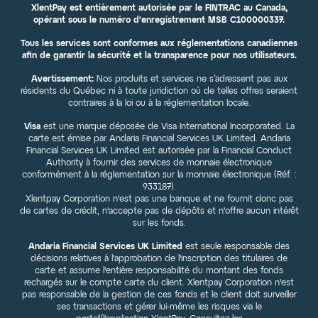
XlentPay est entièrement autorisée par le FINTRAC au Canada,
opérant sous le numéro d'enregistrement MSB C100000337.
Tous les services sont conformes aux réglementations canadiennes
afin de garantir la sécurité et la transparence pour nos utilisateurs.
Avertissement:
Nos produits et services ne s’adressent pas aux
résidents du Québec ni à toute juridiction où de telles offres seraient
contraires à la loi ou à la réglementation locale.
Visa
est une marque déposée de Visa International Incorporated. La
carte est émise par Andaria Financial Services UK Limited. Andaria
Financial Services UK Limited est autorisée par la Financial Conduct
Authority à fournir des services de monnaie électronique
conformément à la réglementation sur la monnaie électronique (Réf. :
933187).
Xlentpay Corporation n'est pas une banque et ne fournit donc pas
de cartes de crédit, n'accepte pas de dépôts et n'offre aucun intérêt
sur les fonds.
Andaria Financial Services UK Limited
est seule responsable des
décisions relatives à l'approbation de l'inscription des titulaires de
carte et assume l'entière responsabilité du montant des fonds
rechargés sur le compte carte du client. Xlentpay Corporation n'est
pas responsable de la gestion de ces fonds et le client doit surveiller
ses transactions et gérer lui-même les risques via le