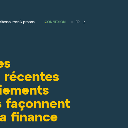
CONNEXION
e
Ressources
À propos
FR
es
 récentes
aiements
 façonnent
la finance