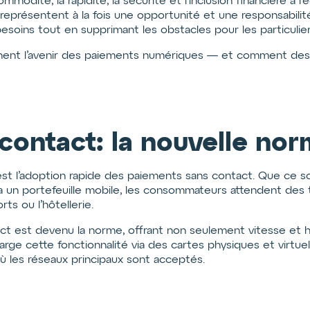
dité, la rapidité, la sécurité et l’inclusion financière à l’é
résentent à la fois une opportunité et une responsabilité :
esoins tout en supprimant les obstacles pour les particulier
çonnent l’avenir des paiements numériques — et comment d
contact: la nouvelle no
est l’adoption rapide des paiements sans contact. Que ce soi
un portefeuille mobile, les consommateurs attendent des tr
rts ou l’hôtellerie.
ct est devenu la norme, offrant non seulement vitesse et h
rge cette fonctionnalité via des cartes physiques et virtuel
ù les réseaux principaux sont acceptés.