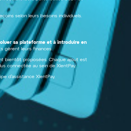
coins selon leurs besoins individuels.
voluer sa plateforme et à introduire en
ts gèrent leurs finances.
ont bientôt proposées. Chaque ajout est
e plus connectée au sein de XlentPay.
ipe d’assistance XlentPay.