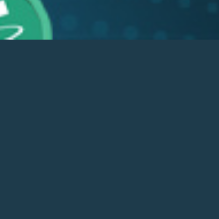
 :
xlpadmin
les
Personnel
Entreprise
Sécurité
Centre d’aide
Actualités