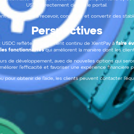
USDC directement depuis le portail.
uvent commencer à recevoir, conserver et convertir des stable
Perspectives
faire é
et USDC reflète l’engagement continu de XlentPay à
es fonctionnalités
qui améliorent la manière dont les clien
cours de développement, avec de nouvelles options qui ser
 améliorer l’efficacité et favoriser une expérience financièr
ou pour obtenir de l’aide, les clients peuvent contacter l’équ