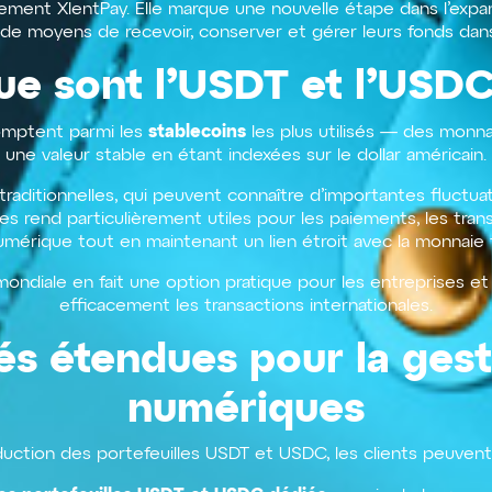
nnement XlentPay. Elle marque une nouvelle étape dans l’expa
e de moyens de recevoir, conserver et gérer leurs fonds da
ue sont l’USDT et l’USDC
stablecoins
mptent parmi les
les plus utilisés — des monn
une valeur stable en étant indexées sur le dollar américain.
ditionnelles, qui peuvent connaître d’importantes fluctuati
es rend particulièrement utiles pour les paiements, les tran
mérique tout en maintenant un lien étroit avec la monnaie f
mondiale en fait une option pratique pour les entreprises et 
efficacement les transactions internationales.
és étendues pour la gest
numériques
oduction des portefeuilles USDT et USDC, les clients peuvent