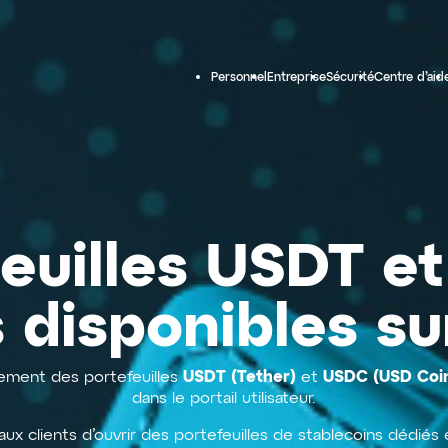
Personnel
Entreprise
Sécurité
Centre d’aid
feuilles USDT e
 disponibles su
USDT (Tether)
USDC (USD Coi
ncement des portefeuilles
et
dans le portail utilisateur.
ux clients d’ouvrir des portefeuilles de stablecoins dédiés