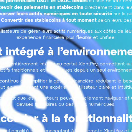
es portefeuilles USDT et USDC dédiés
au sein de leur co
evoir des paiements en stablecoins
directement dans leur
server leurs actifs numériques en toute sécurité
sur la p
Convertir des stablecoins à tout moment
selon leurs bes
lisateurs de gérer leurs actifs numériques aux côtés de leur
expérience financière plus flexible et unifiée.
 intégré à l’environnem
s est entièrement intégré au portail XlentPay, permettant aux
actifs traditionnels et numériques depuis un seul environne
ontinue de simplifier la gestion financière, réduisant le be
ut en maintenant une expérience utilisateur claire et intuiti
garantit que les utilisateurs peuvent facilement naviguer et 
devises fiduciaires ou des actifs numériques.
ccéder à la fonctionnali
fonctionnalité en se connectant à leur compte XlentPay et e