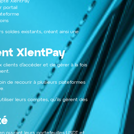
mpte XlentPay
 portail
lateforme
oins
s soldes existants, créant ainsi une
ent XlentPay
 clients d’accéder et de gérer à la fois
ment.
soin de recourir à plusieurs plateformes
ve.
utiliser leurs comptes, qu’ils gèrent des
té
n ouvrant leurs portefeuilles USDT et