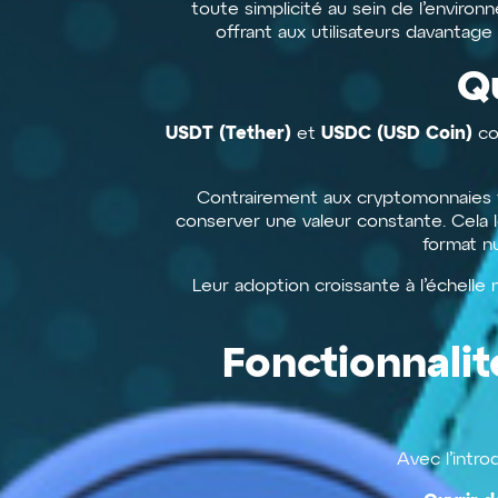
toute simplicité au sein de l’enviro
offrant aux utilisateurs davantag
Q
USDT (Tether)
USDC (USD Coin)
et
co
Contrairement aux cryptomonnaies tra
conserver une valeur constante. Cela l
format nu
Leur adoption croissante à l’échelle 
Fonctionnalit
Avec l’intr