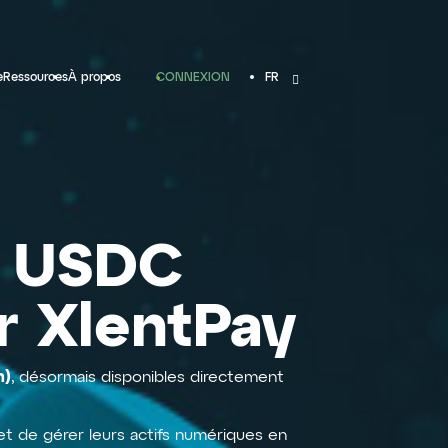
CONNEXION
e
Ressources
À propos
FR
t USDC
r XlentPay
n)
, désormais disponibles directement
 et de gérer leurs actifs numériques en