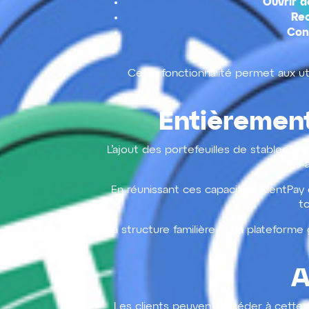
Ouvrir d
Rec
Con
Cette fonctionnalité permet aux uti
Entièrement
L’ajout des portefeuilles de stablecoin
les 
En réunissant ces capacités, XlentPay c
to
La structure familière de la plateforme 
A
Les clients peuvent accéder à cette 