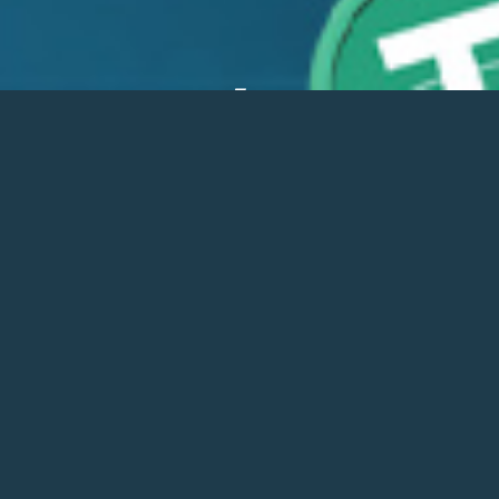
Auteur/autrice
Navigation des artic
Articles plus anciens