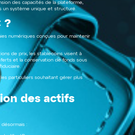
nsion des capacités de la plateforme,
ns un système unique et structuré.
 ?
aies numériques conçues pour maintenir
ons de prix, les stablecoins visent à
sferts et la conservation de fonds sous
iduciaire.
les particuliers souhaitant gérer plus
ion des actifs
 désormais :